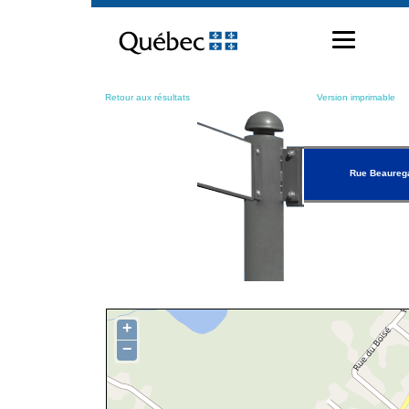
Passer
au
contenu
Retour aux résultats
Version imprimable
Rue Beaureg
+
−