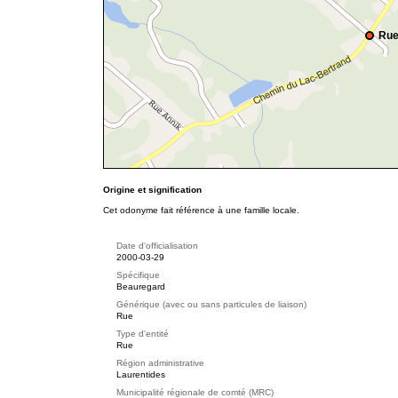
Rue
Origine et signification
Cet odonyme fait référence à une famille locale.
Date d'officialisation
2000-03-29
Spécifique
Beauregard
Générique (avec ou sans particules de liaison)
Rue
Type d'entité
Rue
Région administrative
Laurentides
Municipalité régionale de comté (MRC)