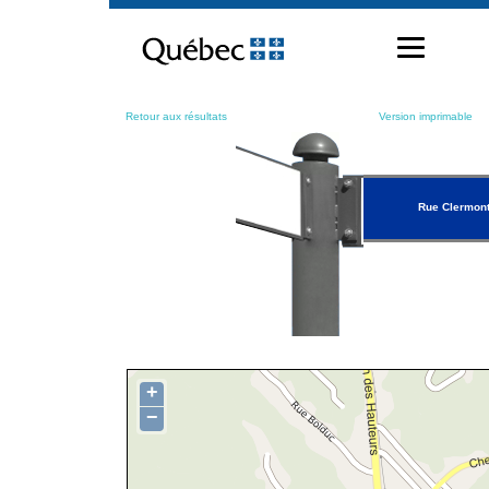
Passer
au
contenu
Retour aux résultats
Version imprimable
Rue Clermon
+
−