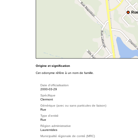
Rue
Origine et signification
Cet odonyme réfère à un nom de famille.
Date d'officialisation
2000-03-29
Spécifique
Clermont
Générique (avec ou sans particules de liaison)
Rue
Type d'entité
Rue
Région administrative
Laurentides
Municipalité régionale de comté (MRC)