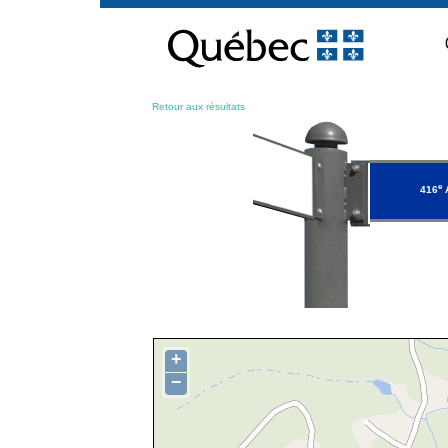
Passer
au
contenu
Retour aux résultats
e
416
+
−