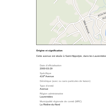
Origine et signification
Cette avenue est située à Saint-Hippolyte, dans les Laurentide
Date d'officialisation
2000-03-29
Spécifique
e
416
Avenue
Générique (avec ou sans particules de liaison)
Type d'entité
Avenue
Région administrative
Laurentides
Municipalité régionale de comté (MRC)
La Rivière-du-Nord