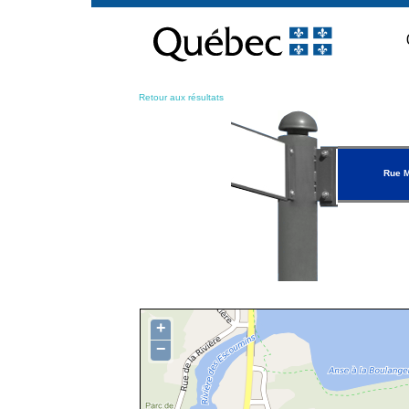
Passer
au
contenu
Retour aux résultats
Rue 
+
−