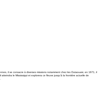
ennes, il se consacre à diverses missions notamment chez les Outaouais; en 1671, il
 atteindra le Mississippi et explorera ce fleuve jusqu'à la frontière actuelle de
.