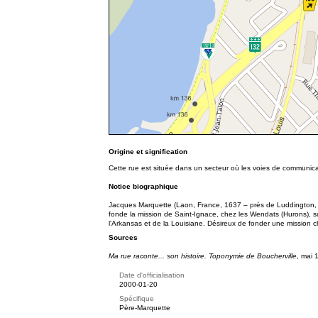
Origine et signification
Cette rue est située dans un secteur où les voies de communicati
Notice biographique
Jacques Marquette (Laon, France, 1637 – près de Luddington, Mi
fonde la mission de Saint-Ignace, chez les Wendats (Hurons), sur l
l'Arkansas et de la Louisiane. Désireux de fonder une mission c
Sources
Ma rue raconte... son histoire. Toponymie de Boucherville
, mai 
Date d'officialisation
2000-01-20
Spécifique
Père-Marquette