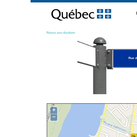
Passer
au
contenu
Retour aux résultats
Rue d
+
−