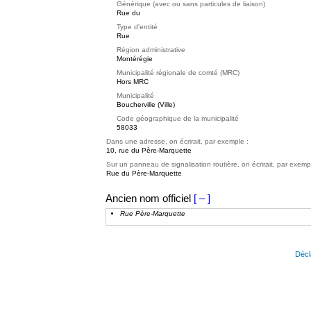
Générique (avec ou sans particules de liaison)
Rue du
Type d'entité
Rue
Région administrative
Montérégie
Municipalité régionale de comté (MRC)
Hors MRC
Municipalité
Boucherville (Ville)
Code géographique de la municipalité
58033
Dans une adresse, on écrirait, par exemple :
10, rue du Père-Marquette
Sur un panneau de signalisation routière, on écrirait, par exemp
Rue du Père-Marquette
Ancien nom officiel
[ – ]
Rue Père-Marquette
Décl