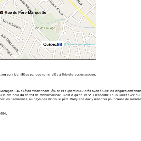
Rue du Père-Marquette
© Gouvernement du Québec
on sont identifiées par des noms reliés à l'histoire ecclésiastique.
chigan, 1675) était missionnaire jésuite et explorateur. Après avoir étudié les langues amérindi
a rive nord du détroit de Michillimakinac. C'est là qu'en 1672, il rencontre Louis Jolliet avec qui il
hez les Kaskaskias, au pays des Illinois, le père Marquette doit y renoncer pour cause de maladie
1984.