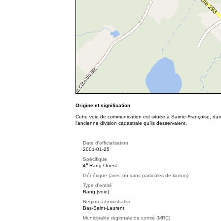
Origine et signification
Cette voie de communication est située à Sainte-Françoise, da
l’ancienne division cadastrale qu’ils desservaient.
Date d'officialisation
2001-01-25
Spécifique
e
4
Rang Ouest
Générique (avec ou sans particules de liaison)
Type d'entité
Rang (voie)
Région administrative
Bas-Saint-Laurent
Municipalité régionale de comté (MRC)