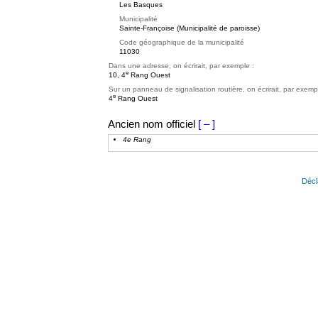
Les Basques
Municipalité
Sainte-Françoise (Municipalité de paroisse)
Code géographique de la municipalité
11030
Dans une adresse, on écrirait, par exemple :
e
10, 4
Rang Ouest
Sur un panneau de signalisation routière, on écrirait, par exemp
e
4
Rang Ouest
Ancien nom officiel
[ – ]
4e Rang
Décl