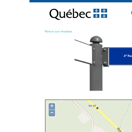
Passer
au
contenu
Retour aux résultats
e
4
Ran
+
−