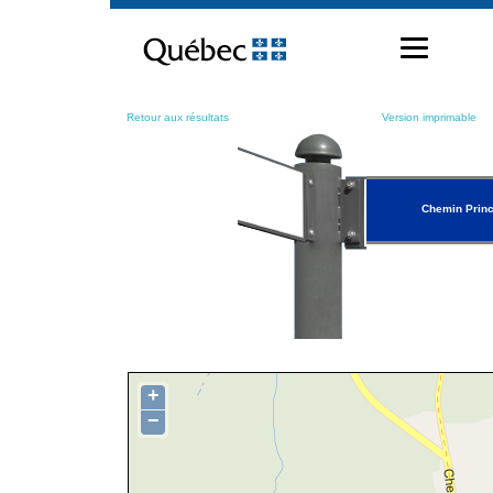
Passer
au
contenu
Retour aux résultats
Version imprimable
Chemin Princ
+
−