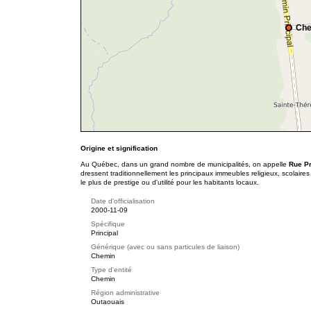
Che
Origine et signification
Au Québec, dans un grand nombre de municipalités, on appelle
Rue P
dressent traditionnellement les principaux immeubles religieux, scolaire
le plus de prestige ou d'utilité pour les habitants locaux.
Date d'officialisation
2000-11-09
Spécifique
Principal
Générique (avec ou sans particules de liaison)
Chemin
Type d'entité
Chemin
Région administrative
Outaouais