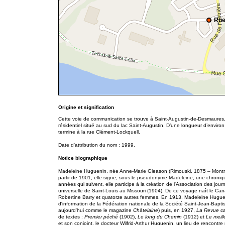
Rue
Origine et signification
Cette voie de communication se trouve à Saint-Augustin-de-Desmaures, 
résidentiel situé au sud du lac Saint-Augustin. D’une longueur d’envir
termine à la rue Clément-Lockquell.
Date d'attribution du nom : 1999.
Notice biographique
Madeleine Huguenin, née Anne-Marie Gleason (Rimouski, 1875 – Montréal
partir de 1901, elle signe, sous le pseudonyme Madeleine, une chroniq
années qui suivent, elle participe à la création de l'Association des jour
universelle de Saint-Louis au Missouri (1904). De ce voyage naît le C
Robertine Barry et quatorze autres femmes. En 1913, Madeleine Huguen
d'information de la Fédération nationale de la Société Saint-Jean-Bapt
aujourd'hui comme le magazine
Châtelaine
) puis, en 1927,
La Revue c
de textes :
Premier péché
(1902),
Le long du Chemin
(1912) et
Le meill
et son conjoint, le docteur Wilfrid-Arthur Huguenin, un lieu de rencontre p