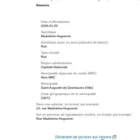
Sources
Date d'officialisation
2000-01-20
Spécifique
Madeleine-Huguenin
Générique (avec ou sans particules de liaison)
Rue
Type d'entité
Rue
Région administrative
Capitale-Nationale
Municipalité régionale de comté (MRC)
Hors MRC
Municipalité
Saint-Augustin-de-Desmaures (Ville)
Code géographique de la municipalité
23072
Dans une adresse, on écrirait, par exemple :
10, rue Madeleine-Huguenin
Sur un panneau de signalisation routière, on écrirait, par exemple :
Rue Madeleine-Huguenin
Déclaration de services aux citoyens