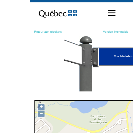
Passer
au
contenu
Retour aux résultats
Version imprimable
Rue Madelei
+
−