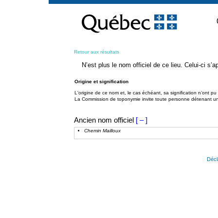
Passer
au
contenu
Retour aux résultats
N’est plus le nom officiel de ce lieu. Celui-ci s
Origine et signification
L'origine de ce nom et, le cas échéant, sa signification n’ont p
La Commission de toponymie invite toute personne détenant une 
Ancien nom officiel
[ – ]
Chemin Mailloux
Décl