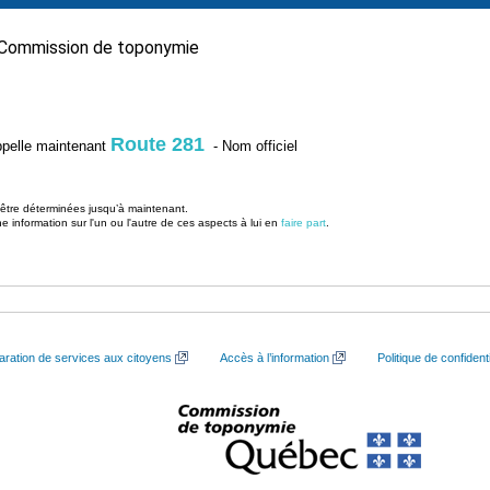
Commission de toponymie
Route 281
’appelle maintenant
- Nom officiel
u être déterminées jusqu’à maintenant.
information sur l'un ou l'autre de ces aspects à lui en
faire part
.
aration de services aux citoyens
Accès à l’information
Politique de confidenti