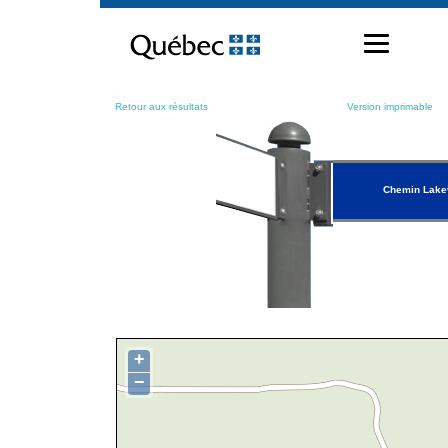
Passer
au
contenu
Retour aux résultats
Version imprimable
Chemin Lake
+
−