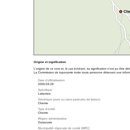
Che
Origine et signification
L'origine de ce nom et, le cas échéant, sa signification n’ont pu être d
La Commission de toponymie invite toute personne détenant une informat
Date d'officialisation
2000-03-29
Spécifique
Lakeview
Générique (avec ou sans particules de liaison)
Chemin
Type d'entité
Chemin
Région administrative
Outaouais
Municipalité régionale de comté (MRC)