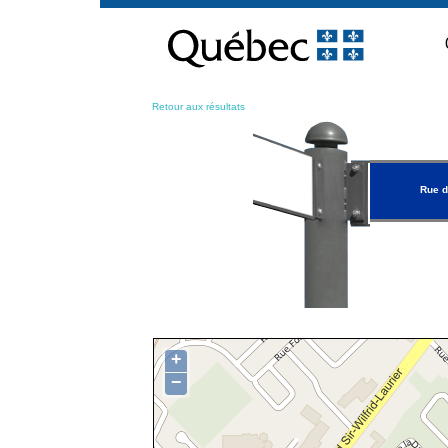
Passer
au
contenu
Retour aux résultats
Rue d
+
−