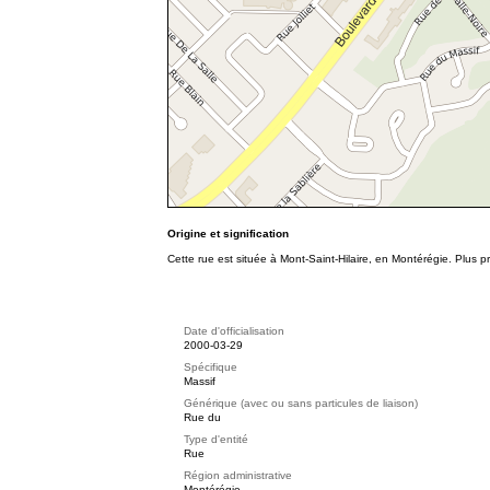
Origine et signification
Cette rue est située à Mont-Saint-Hilaire, en Montérégie. Plus
Date d'officialisation
2000-03-29
Spécifique
Massif
Générique (avec ou sans particules de liaison)
Rue du
Type d'entité
Rue
Région administrative
Montérégie