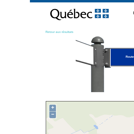
Passer
au
contenu
Retour aux résultats
Rout
+
−