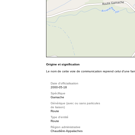
Origine et signification
Le nom de cette voie de communication reprend celui d'une famil
Date d'officialisation
2000-05-18
Spécifique
Gamache
Générique (avec ou sans particules
de liaison)
Route
Type d'entité
Route
Région administrative
Chaudière-Appalaches