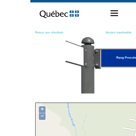
Passer
au
contenu
Retour aux résultats
Version imprimable
Rang Procule
+
−