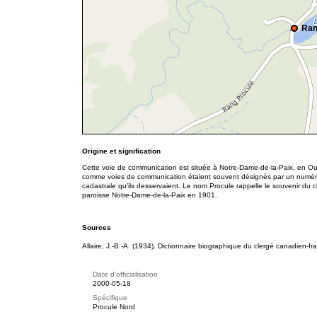
Ran
Origine et signification
Cette voie de communication est située à Notre-Dame-de-la-Paix, en Out
comme voies de communication étaient souvent désignés par un numéro
cadastrale qu’ils desservaient. Le nom Procule rappelle le souvenir du
paroisse Notre-Dame-de-la-Paix en 1901.
Sources
Allaire, J.-B.-A. (1934). Dictionnaire biographique du clergé canadien-fr
Date d'officialisation
2000-05-18
Spécifique
Procule Nord