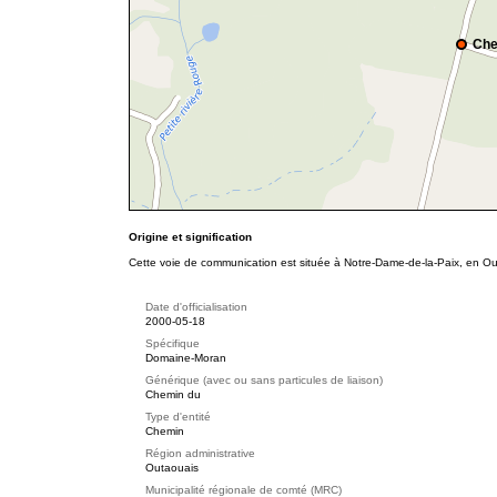
Che
Origine et signification
Cette voie de communication est située à Notre-Dame-de-la-Paix, en Out
Date d'officialisation
2000-05-18
Spécifique
Domaine-Moran
Générique (avec ou sans particules de liaison)
Chemin du
Type d'entité
Chemin
Région administrative
Outaouais
Municipalité régionale de comté (MRC)