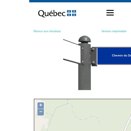
Passer
au
contenu
Retour aux résultats
Version imprimable
Chemin du D
+
−