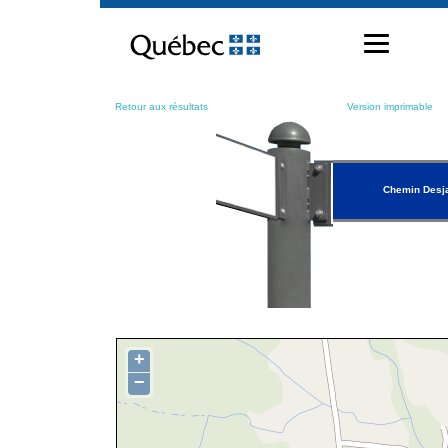
Passer
au
contenu
Retour aux résultats
Version imprimable
Chemin Desj
+
−