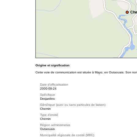
Che
Origine et signification
Cette voie de communication est située à Mayo, en Outaouais. Son nom r
Date d'officialisation
2000-08-24
Spécifique
Desjardins
Générique (avec ou sans particules de liaison)
Chemin
Type d'entité
Chemin
Région administrative
Outaouais
Municipalité régionale de comté (MRC)