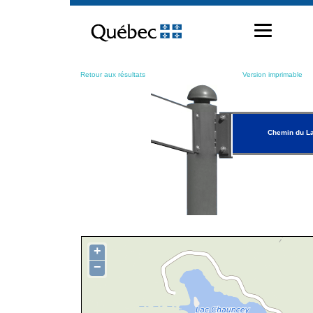
Passer
au
contenu
Retour aux résultats
Version imprimable
Chemin du L
+
−