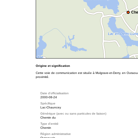
Che
Origine et signification
Cette voie de communication est située à Mulgrave-et-Derry, en Outao
proximité.
Date d'officialisation
2000-08-24
Spécifique
Lac-Chauncey
Générique (avec ou sans particules de liaison)
Chemin du
Type d'entité
Chemin
Région administrative
Outaouais