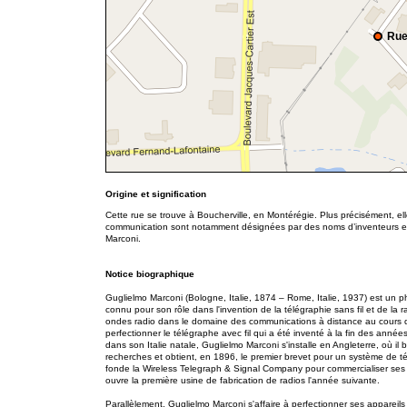
Rue
Origine et signification
Cette rue se trouve à Boucherville,
en Montérégie
. Plus précisément, el
communication sont notamment désignées par des noms d’inventeurs et d
Marconi.
Notice biographique
Guglielmo Marconi (Bologne, Italie, 1874 – Rome, Italie, 1937) est un ph
connu pour son rôle dans l'invention de la télégraphie sans fil et de la 
ondes radio dans le domaine des communications à distance au cours de
perfectionner le télégraphe avec fil qui a été inventé à la fin des ann
dans son Italie natale, Guglielmo Marconi s'installe en Angleterre, où il
recherches et obtient, en 1896, le premier brevet pour un système de té
fonde la Wireless Telegraph & Signal Company pour commercialiser ses 
ouvre la première usine de fabrication de radios l'année suivante.
Parallèlement, Guglielmo Marconi s'affaire à perfectionner ses appareil