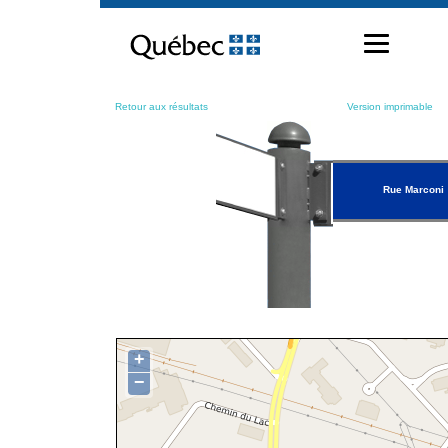
Passer
au
contenu
Retour aux résultats
Version imprimable
Rue Marconi
+
−