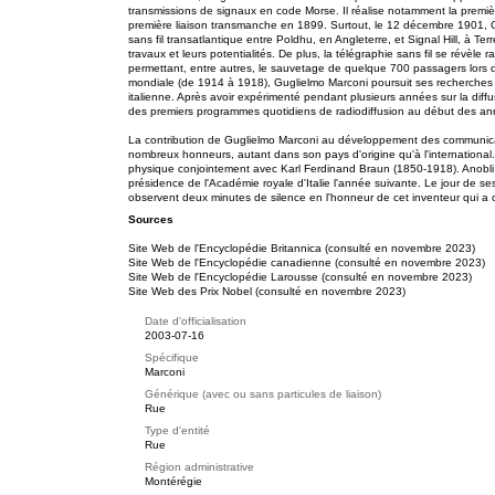
transmissions de signaux en code Morse. Il réalise notamment la premi
première liaison transmanche en 1899. Surtout, le 12 décembre 1901, 
sans fil transatlantique entre Poldhu, en Angleterre, et Signal Hill, à Te
travaux et leurs potentialités. De plus, la télégraphie sans fil se révèle 
permettant, entre autres, le sauvetage de quelque 700 passagers lors
mondiale (de 1914 à 1918), Guglielmo Marconi poursuit ses recherches 
italienne. Après avoir expérimenté pendant plusieurs années sur la diffus
des premiers programmes quotidiens de radiodiffusion au début des a
La contribution de Guglielmo Marconi au développement des communicati
nombreux honneurs, autant dans son pays d'origine qu'à l'international.
physique conjointement avec Karl Ferdinand Braun (1850-1918). Anobli
présidence de l'Académie royale d'Italie l'année suivante. Le jour de s
observent deux minutes de silence en l'honneur de cet inventeur qui a 
Sources
Site Web de l'Encyclopédie Britannica (consulté en novembre 2023)
Site Web de l'Encyclopédie canadienne (consulté en novembre 2023)
Site Web de l'Encyclopédie Larousse (consulté en novembre 2023)
Site Web des Prix Nobel (consulté en novembre 2023)
Date d'officialisation
2003-07-16
Spécifique
Marconi
Générique (avec ou sans particules de liaison)
Rue
Type d'entité
Rue
Région administrative
Montérégie