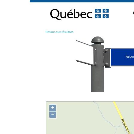
Passer
au
contenu
Retour aux résultats
Route
+
−