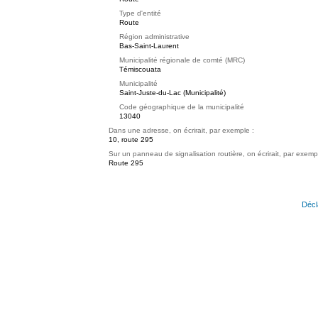
Type d'entité
Route
Région administrative
Bas-Saint-Laurent
Municipalité régionale de comté (MRC)
Témiscouata
Municipalité
Saint-Juste-du-Lac (Municipalité)
Code géographique de la municipalité
13040
Dans une adresse, on écrirait, par exemple :
10, route 295
Sur un panneau de signalisation routière, on écrirait, par exemp
Route 295
Décl