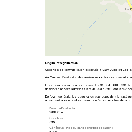
Origine et signification
Cette voie de communication est située à Saint-Juste-du-Lac, 
Au Québec, l'attribution de numéros aux voies de communication
Les autoroutes sont numérotées de 1 à 99 et de 400 à 999, les 
désignées par des numéros allant de 200 à 299, tandis que cel
De façon générale, les routes et les autoroutes dont le tracé es
numérotation va en ordre croissant de l'ouest vers l'est de la pr
Date d'officialisation
2001-01-25
Spécifique
295
Générique (avec ou sans particules de liaison)
Route