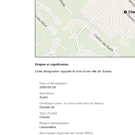
Che
Origine et signification
Cette désignation rappelle le nom d'une ville de Suisse.
Date d'officialisation
2000-05-18
Spécifique
Zurich
Générique (avec ou sans particules de liaison)
Chemin de
Type d'entité
Chemin
Région administrative
Laurentides
Municipalité régionale de comté (MRC)