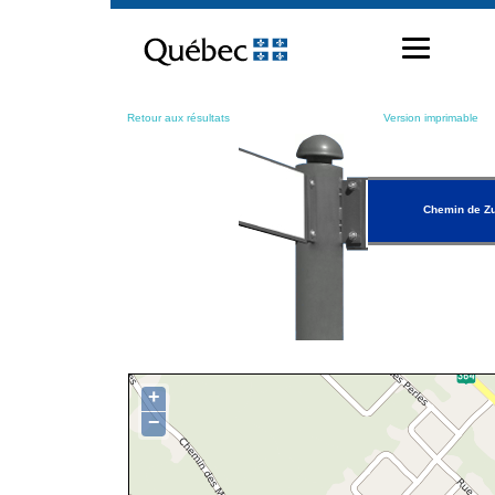
Passer
au
contenu
Retour aux résultats
Version imprimable
Chemin de Zu
+
−