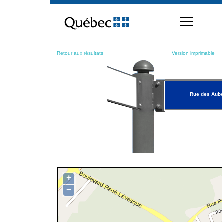
Passer
au
contenu
Retour aux résultats
Version imprimable
Rue des Aub
+
−