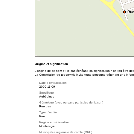
Rue
Origine et signification
L'origine de ce nom et, le cas échéant, sa signification n’ont pu être d
La Commission de toponymie invite toute personne détenant une informat
Date d'officialisation
2000-11-09
Spécifique
Aubépines
Générique (avec ou sans particules de liaison)
Rue des
Type d'entité
Rue
Région administrative
Montérégie
Municipalité régionale de comté (MRC)