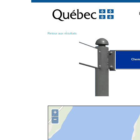
Passer
au
contenu
Retour aux résultats
Chemi
+
−