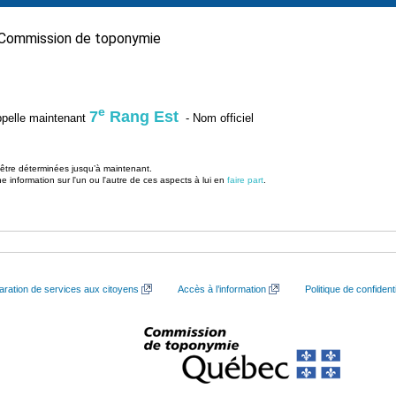
Commission de toponymie
e
7
Rang Est
’appelle maintenant
- Nom officiel
u être déterminées jusqu’à maintenant.
information sur l'un ou l'autre de ces aspects à lui en
faire part
.
aration de services aux citoyens
Accès à l’information
Politique de confidenti