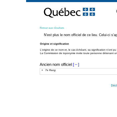
Passer
au
contenu
Retour aux résultats
N’est plus le nom officiel de ce lieu. Celui-ci s
Origine et signification
L'origine de ce nom et, le cas échéant, sa signification n’ont p
La Commission de toponymie invite toute personne détenant une 
Ancien nom officiel
[ – ]
7e Rang
Décl