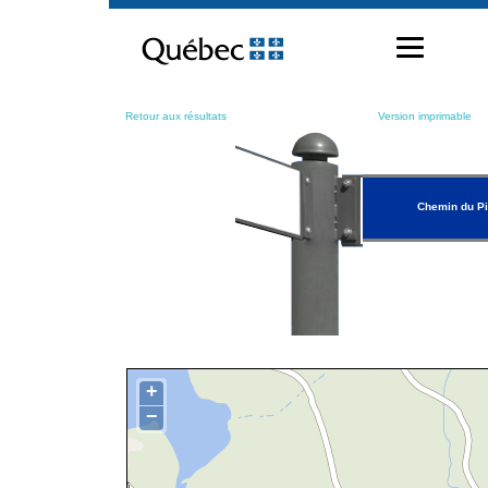
Passer
au
contenu
Retour aux résultats
Version imprimable
Chemin du Pi
+
−