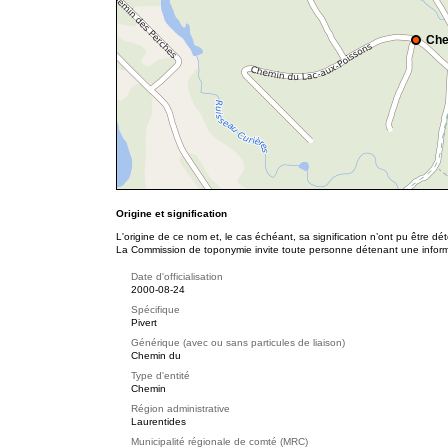
Che
Origine et signification
L'origine de ce nom et, le cas échéant, sa signification n’ont pu être d
La Commission de toponymie invite toute personne détenant une informat
Date d'officialisation
2000-08-24
Spécifique
Pivert
Générique (avec ou sans particules de liaison)
Chemin du
Type d'entité
Chemin
Région administrative
Laurentides
Municipalité régionale de comté (MRC)