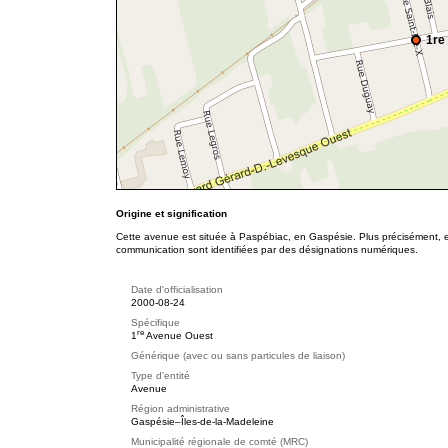
1re
Origine et signification
Cette avenue est située à Paspébiac, en Gaspésie. Plus précisément, e
communication sont identifiées par des désignations numériques.
Date d'officialisation
2000-08-24
Spécifique
re
1
Avenue Ouest
Générique (avec ou sans particules de liaison)
Type d'entité
Avenue
Région administrative
Gaspésie–Îles-de-la-Madeleine
Municipalité régionale de comté (MRC)