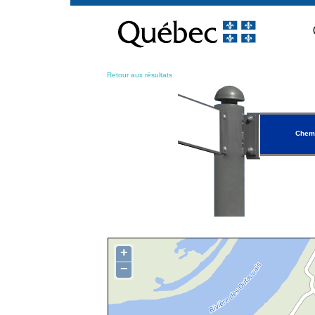
Passer
au
contenu
Retour aux résultats
Chem
+
−