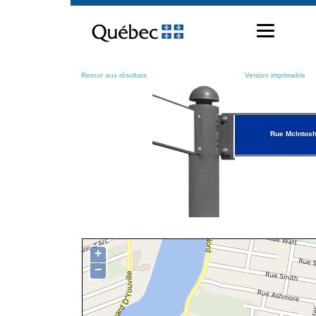
Passer
au
contenu
Retour aux résultats
Version imprimable
Rue McIntos
+
−