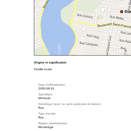
Rue
Origine et signification
Famille locale
Date d'officialisation
2000-08-24
Spécifique
McIntosh
Générique (avec ou sans particules de liaison)
Rue
Type d'entité
Rue
Région administrative
Montérégie