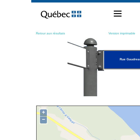
Passer
au
contenu
Retour aux résultats
Version imprimable
Rue Gaudrea
+
−