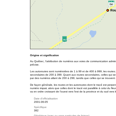
Rou
Origine et signification
Au Québec, l'attribution de numéros aux voies de communication adminis
précise.
Les autoroutes sont numérotées de 1 à 99 et de 400 à 999, les routes p
secondaires de 200 à 399. Quant aux routes secondaires, celles qui se
par des numéros allant de 200 à 299, tandis que celles qui se trouvent
De façon générale, les routes et les autoroutes dont le tracé est perpe
numéro impair, alors que celles dont le tracé est parallèle à celui du f
va en ordre croissant de l'ouest vers l'est de la province et du sud vers 
Date d'officialisation
2001-06-05
Spécifique
382
Générique (avec ou sans particules de liaison)