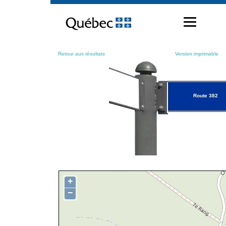
Passer
au
contenu
Retour aux résultats
Version imprimable
Route 382
+
−