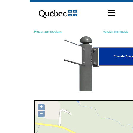
Passer
au
contenu
Retour aux résultats
Version imprimable
Chemin Stag
+
−