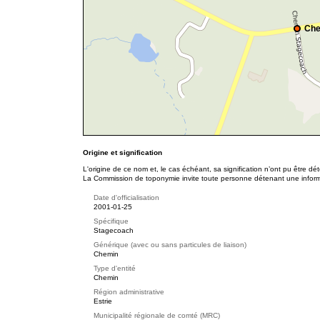
Che
Origine et signification
L'origine de ce nom et, le cas échéant, sa signification n’ont pu être d
La Commission de toponymie invite toute personne détenant une informat
Date d'officialisation
2001-01-25
Spécifique
Stagecoach
Générique (avec ou sans particules de liaison)
Chemin
Type d'entité
Chemin
Région administrative
Estrie
Municipalité régionale de comté (MRC)