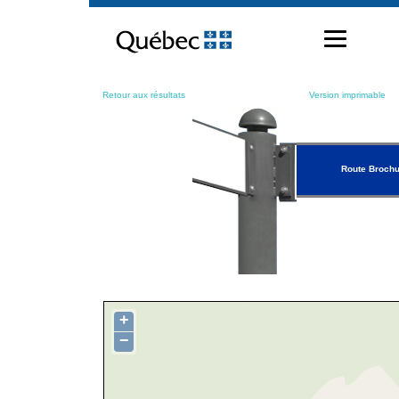
Passer
au
contenu
Retour aux résultats
Version imprimable
Route Broch
+
−