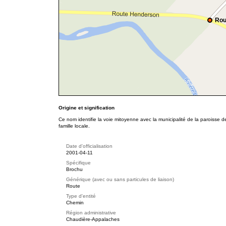
Rou
Origine et signification
Ce nom identifie la voie mitoyenne avec la municipalité de la paroisse d
famille locale.
Date d'officialisation
2001-04-11
Spécifique
Brochu
Générique (avec ou sans particules de liaison)
Route
Type d'entité
Chemin
Région administrative
Chaudière-Appalaches