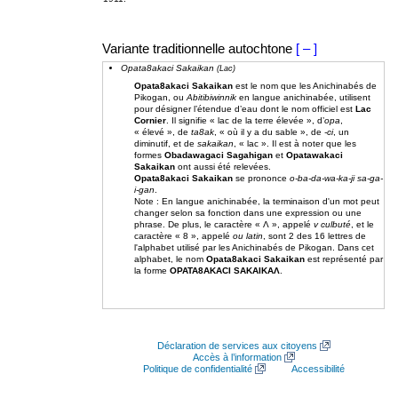
Variante traditionnelle autochtone
[ – ]
Opata8akaci Sakaikan
(Lac)
Opata8akaci Sakaikan
est le nom que les Anichinabés de
Pikogan, ou
Abitibiwinnik
en langue anichinabée, utilisent
pour désigner l’étendue d’eau dont le nom officiel est
Lac
Cornier
. Il signifie « lac de la terre élevée », d’
opa
,
« élevé », de
ta8ak
, « où il y a du sable », de
-ci
, un
diminutif, et de
sakaikan
, « lac ». Il est à noter que les
formes
Obadawagaci Sagahigan
et
Opatawakaci
Sakaikan
ont aussi été relevées.
Opata8akaci Sakaikan
se prononce
o-ba-da-wa-ka-ji sa-ga-
i-gan
.
Note : En langue anichinabée, la terminaison d'un mot peut
changer selon sa fonction dans une expression ou une
phrase.
De plus, le caractère «
Ʌ
», appelé
v culbuté
, et le
caractère « 8 », appelé
ou latin
, sont 2 des 16 lettres de
l'alphabet utilisé par les Anichinabés de Pikogan.
Dans cet
alphabet, le nom
Opata8akaci Sakaikan
est représenté par
la forme
OPATA8AKACI SAKAIKAɅ
.
Déclaration de services aux citoyens
Accès à l’information
Politique de confidentialité
Accessibilité