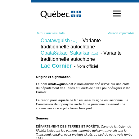
Passer
au
contenu
Retour aux résultats
Version imprimable
Obatawguish
- Variante
(Lac)
traditionnelle autochtone
Opata8akaci Sakaikan
- Variante
(Lac)
traditionnelle autochtone
Lac Cornier
- Nom officiel
Origine et signification
Le nom
Obatawguish
est le nom anichinabé relevé sur une carte
du département des Terres et Forêts de 1911 pour désigner le lac
Cornier.
La raison pour laquelle ce lac est ainsi désigné est inconnue. La
Commission de toponymie invite toute personne détenant une
information à ce sujet à lui en faire part.
Sources
DÉPARTEMENT DES TERRES ET FORÊTS.
Carte de la région de
l’Abitibi indiquant les cantons arpentés qui sont traversés par le
Transcontinental et ceux projetés situés au sud de cette voie ferrée
,
1911.