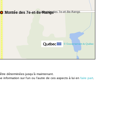
Montée des 7e-et-8e-Rangs
© Gouvernement du Québec
u être déterminées jusqu’à maintenant.
information sur l'un ou l'autre de ces aspects à lui en
faire part
.