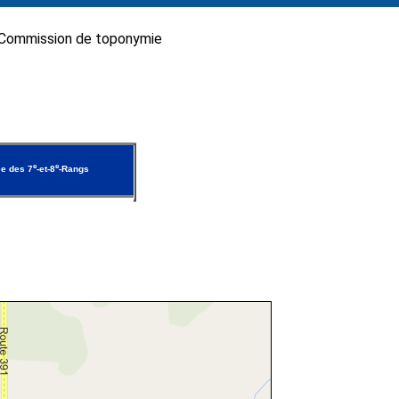
Commission de toponymie
e
e
e des 7
-et-8
-Rangs