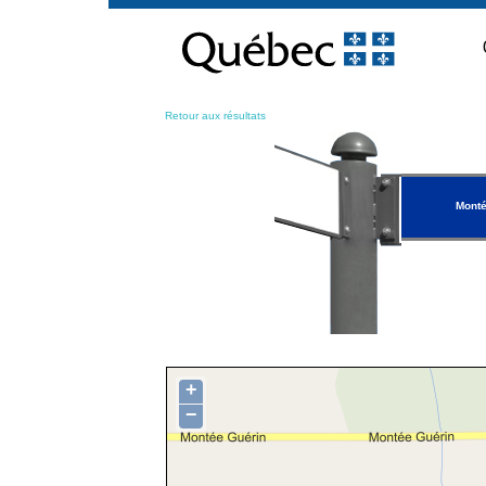
Passer
au
contenu
Retour aux résultats
Monté
+
−