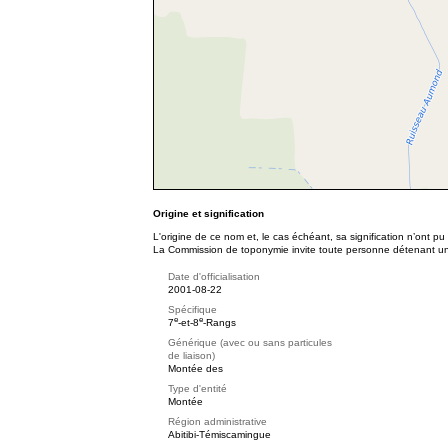
Origine et signification
L'origine de ce nom et, le cas échéant, sa signification n’ont p
La Commission de toponymie invite toute personne détenant une 
Date d'officialisation
2001-08-22
Spécifique
e
e
7
-et-8
-Rangs
Générique (avec ou sans particules
de liaison)
Montée des
Type d'entité
Montée
Région administrative
Abitibi-Témiscamingue