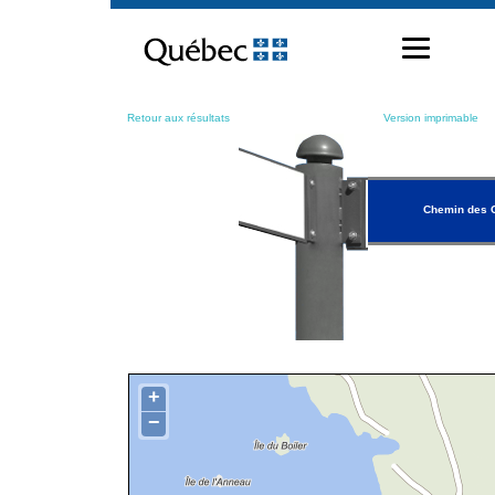
Passer
au
contenu
Retour aux résultats
Version imprimable
Chemin des 
+
−