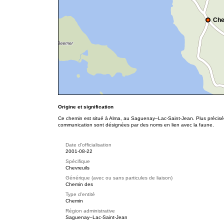
Che
Origine et signification
Ce chemin est situé à Alma, au Saguenay–Lac-Saint-Jean. Plus précisém
communication sont désignées par des noms en lien avec la faune.
Date d'officialisation
2001-08-22
Spécifique
Chevreuils
Générique (avec ou sans particules de liaison)
Chemin des
Type d'entité
Chemin
Région administrative
Saguenay–Lac-Saint-Jean