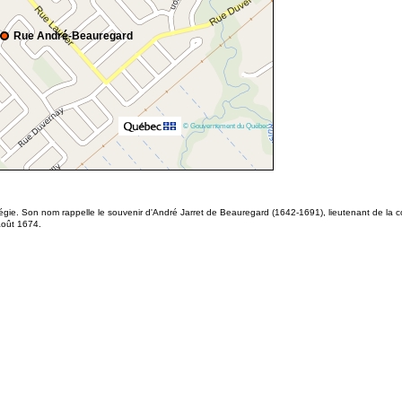
Rue André-Beauregard
© Gouvernement du Québec
gie. Son nom rappelle le souvenir d'André Jarret de Beauregard (1642-1691), lieutenant de la c
août 1674.