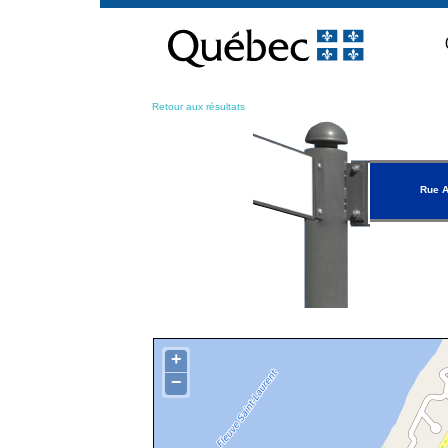
Passer
au
contenu
Retour aux résultats
Rue A
+
−