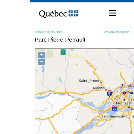
Passer
au
contenu
Retour aux résultats
Version imprimable
Parc Pierre-Perrault
+
−
Par