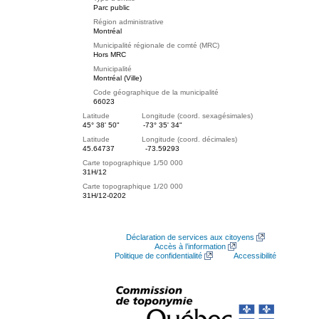
Parc public
Région administrative
Montréal
Municipalité régionale de comté (MRC)
Hors MRC
Municipalité
Montréal (Ville)
Code géographique de la municipalité
66023
Latitude Longitude (coord. sexagésimales)
45° 38' 50"
-73° 35' 34"
Latitude Longitude (coord. décimales)
45.64737
-73.59293
Carte topographique 1/50 000
31H/12
Carte topographique 1/20 000
31H/12-0202
Déclaration de services aux citoyens
Accès à l’information
Politique de confidentialité
Accessibilité