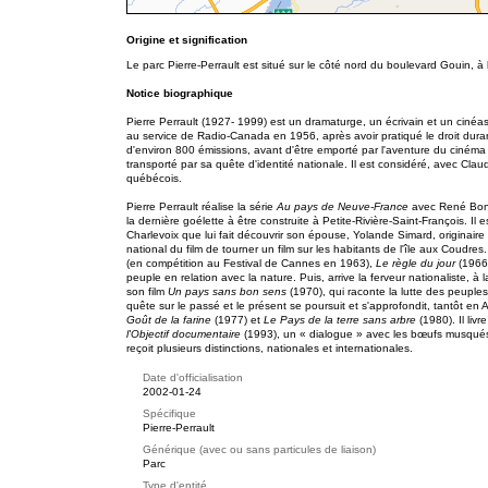
Origine et signification
Le parc Pierre-Perrault est situé sur le côté nord du boulevard Gouin, à l
Notice biographique
Pierre Perrault (1927- 1999) est un dramaturge, un écrivain et un ciné
au service de Radio-Canada en 1956, après avoir pratiqué le droit durant
d'environ 800 émissions, avant d'être emporté par l'aventure du cinéma
transporté par sa quête d'identité nationale. Il est considéré, avec Cla
québécois.
Pierre Perrault réalise la série
Au pays de Neuve-France
avec René Bonn
la dernière goélette à être construite à Petite-Rivière-Saint-François. Il 
Charlevoix que lui fait découvrir son épouse, Yolande Simard, originaire 
national du film de tourner un film sur les habitants de l'île aux Coudre
(en compétition au Festival de Cannes en 1963),
Le règle du jour
(1966
peuple en relation avec la nature. Puis, arrive la ferveur nationaliste,
son film
Un pays sans bon sens
(1970), qui raconte la lutte des peuples 
quête sur le passé et le présent se poursuit et s'approfondit, tantôt en Ab
Goût de la farine
(1977) et
Le Pays de la terre sans arbre
(1980). Il li
l'Objectif documentaire
(1993), un « dialogue » avec les bœufs musqués
reçoit plusieurs distinctions, nationales et internationales.
Date d'officialisation
2002-01-24
Spécifique
Pierre-Perrault
Générique (avec ou sans particules de liaison)
Parc
Type d'entité