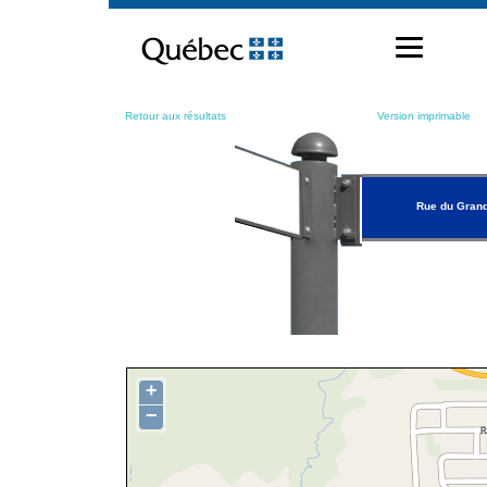
Passer
au
contenu
Retour aux résultats
Version imprimable
Rue du Grand
+
−