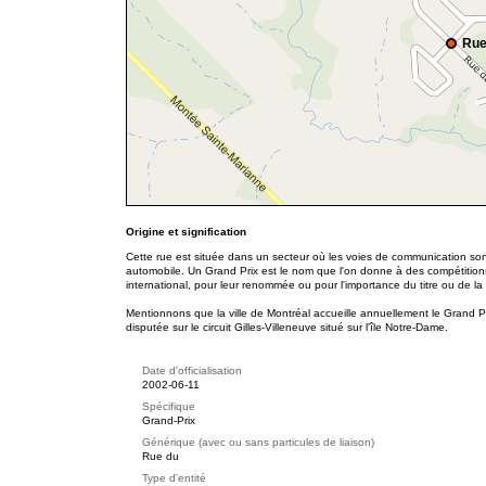
Rue
Origine et signification
Cette rue est située dans un secteur où les voies de communication son
automobile. Un Grand Prix est le nom que l'on donne à des compétitions
international, pour leur renommée ou pour l'importance du titre ou de 
Mentionnons que la ville de Montréal accueille annuellement le Grand P
disputée sur le circuit Gilles-Villeneuve situé sur l'île Notre-Dame.
Date d'officialisation
2002-06-11
Spécifique
Grand-Prix
Générique (avec ou sans particules de liaison)
Rue du
Type d'entité