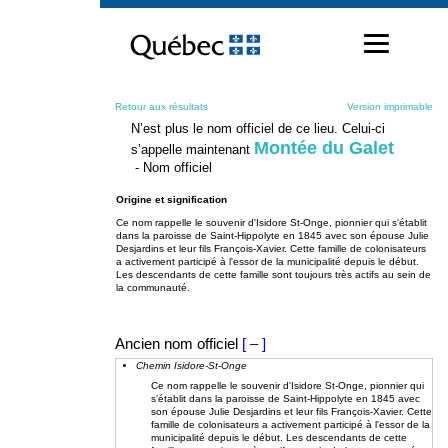
Passer
au
contenu
Retour aux résultats
Version imprimable
N’est plus le nom officiel de ce lieu. Celui-ci
Montée du Galet
s’appelle maintenant
- Nom officiel
Origine et signification
Ce nom rappelle le souvenir d'Isidore St-Onge, pionnier qui s'établit
dans la paroisse de Saint-Hippolyte en 1845 avec son épouse Julie
Desjardins et leur fils François-Xavier. Cette famille de colonisateurs
a activement participé à l'essor de la municipalité depuis le début.
Les descendants de cette famille sont toujours très actifs au sein de
la communauté.
Ancien nom officiel
[ – ]
Chemin Isidore-St-Onge
Ce nom rappelle le souvenir d'Isidore St-Onge, pionnier qui
s'établit dans la paroisse de Saint-Hippolyte en 1845 avec
son épouse Julie Desjardins et leur fils François-Xavier. Cette
famille de colonisateurs a activement participé à l'essor de la
municipalité depuis le début. Les descendants de cette