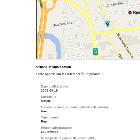
Rue
Origine et signification
Cette appellation fait référence à un prénom.
Date d'officialisation
2002-09-18
Spécifique
Maude
Générique (avec ou sans particules de liaison)
Rue
Type d'entité
Rue
Région administrative
Laurentides
Municipalité régionale de comté (MRC)