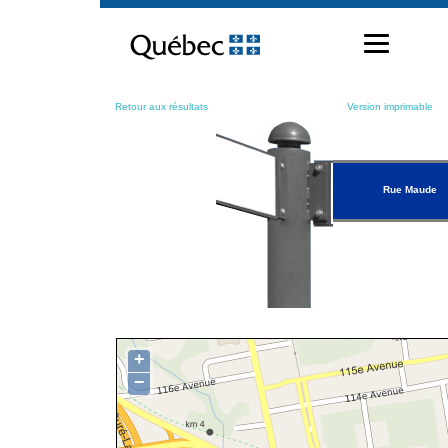
Passer
au
contenu
Retour aux résultats
Version imprimable
Rue Maude
+
−