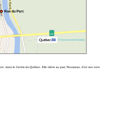
Rue du Parc
© Gouvernement du Québec
orton, dans le Centre-du-Québec. Elle mène au parc Rousseau, d'où son nom.