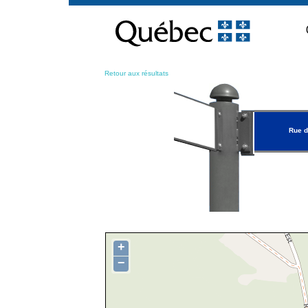
Passer
au
contenu
Retour aux résultats
Rue d
+
−