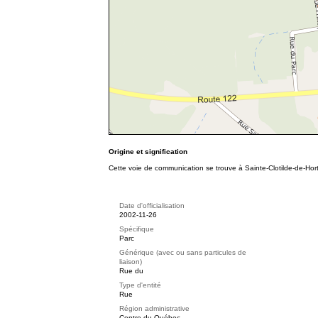
Origine et signification
Cette voie de communication se trouve à Sainte-Clotilde-de-H
Date d'officialisation
2002-11-26
Spécifique
Parc
Générique (avec ou sans particules de
liaison)
Rue du
Type d'entité
Rue
Région administrative
Centre-du-Québec