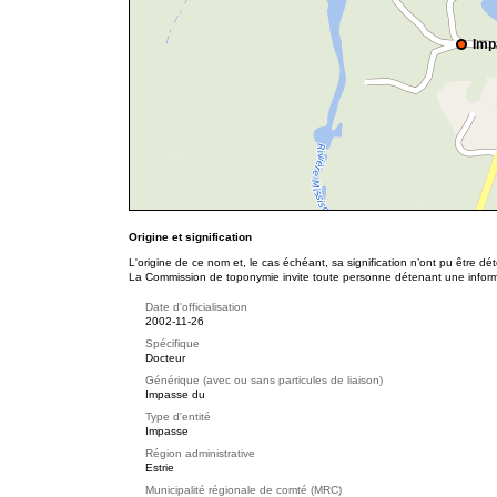
Imp
Origine et signification
L'origine de ce nom et, le cas échéant, sa signification n’ont pu être d
La Commission de toponymie invite toute personne détenant une informat
Date d'officialisation
2002-11-26
Spécifique
Docteur
Générique (avec ou sans particules de liaison)
Impasse du
Type d'entité
Impasse
Région administrative
Estrie
Municipalité régionale de comté (MRC)