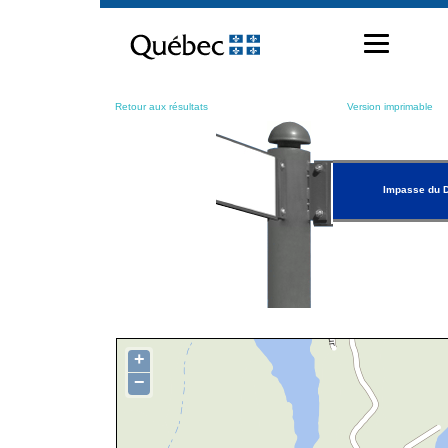
Passer
au
contenu
Retour aux résultats
Version imprimable
Impasse du 
+
−