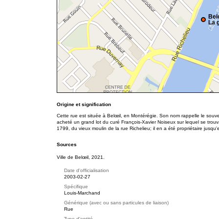
Bel
La g
Origine et signification
Cette rue est située à Belœil, en Montérégie. Son nom rappelle le souv
acheté un grand lot du curé François-Xavier Noiseux sur lequel se trouvai
1799, du vieux moulin de la rue Richelieu; il en a été propriétaire jusqu
Sources
Ville de Belœil, 2021.
Date d'officialisation
2003-02-27
Spécifique
Louis-Marchand
Générique (avec ou sans particules de liaison)
Rue
Type d'entité