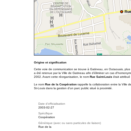
Rue
Origine et signification
Cette voie de communication se trouve à Gatineau, en Outaouais, plus 
a été retenue par la Ville de Gatineau afin d’éliminer un cas d’homony
2002. Avant cette réorganisation, le nom
Rue Saint-Louis
était attribu
Le nom
Rue de la Coopération
rappelle la collaboration entre la Ville d
St-Louis dans la gestion d’un parc public situé à proximité.
Date d'officialisation
2003-02-27
Spécifique
Coopération
Générique (avec ou sans particules de liaison)
Rue de la