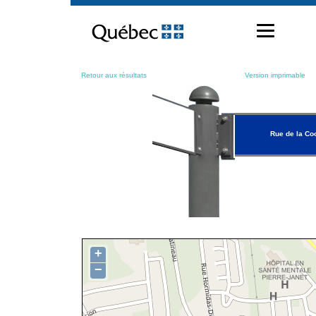
Passer
au
contenu
Retour aux résultats
Version imprimable
Rue de la Co
+
−