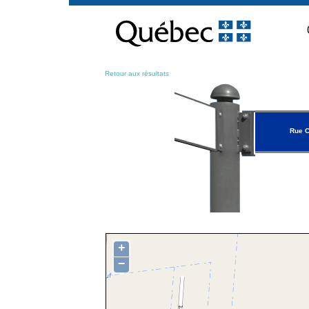
Passer
au
contenu
Retour aux résultats
Rue 
+
−