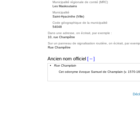
Municipalité régionale de comté (MRC)
Les Maskoutains
Municipalité
Saint-Hyacinthe (Ville)
Code géographique de la municipalité
54048
Dans une adresse, on écrirait, par exemple :
10, rue Champêtre
Sur un panneau de signalisation routière, on écrirait, par exemp
Rue Champêtre
Ancien nom officiel
[ – ]
Rue Champlain
Cet odonyme évoque Samuel de Champlain (v. 1570-16
Décl