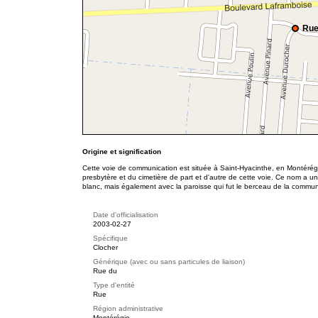
Rue
Origine et signification
Cette voie de communication est située à Saint-Hyacinthe, en Montérégi
presbytère et du cimetière de part et d'autre de cette voie. Ce nom a un
blanc, mais également avec la paroisse qui fut le berceau de la commu
Date d'officialisation
2003-02-27
Spécifique
Clocher
Générique (avec ou sans particules de liaison)
Rue du
Type d'entité
Rue
Région administrative
Montérégie