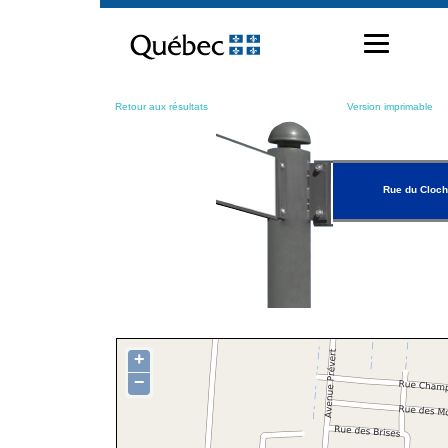
Passer
au
contenu
Retour aux résultats
Version imprimable
Rue du Cloch
+
−