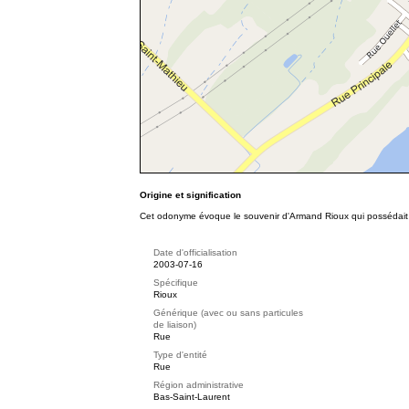
Origine et signification
Cet odonyme évoque le souvenir d'Armand Rioux qui possédait la
Date d'officialisation
2003-07-16
Spécifique
Rioux
Générique (avec ou sans particules
de liaison)
Rue
Type d'entité
Rue
Région administrative
Bas-Saint-Laurent