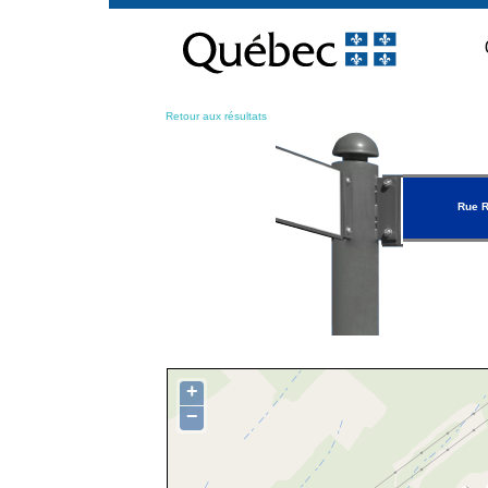
Passer
au
contenu
Retour aux résultats
Rue R
+
−