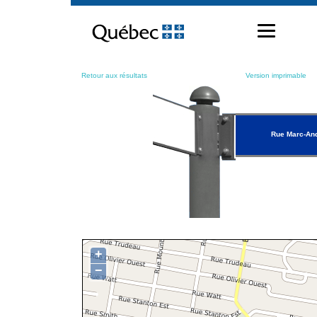
Passer
au
contenu
Retour aux résultats
Version imprimable
Rue Marc-And
+
−