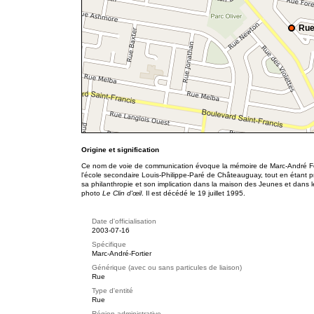
Rue
Origine et signification
Ce nom de voie de communication évoque la mémoire de Marc-André For
l'école secondaire Louis-Philippe-Paré de Châteauguay, tout en étant pro
sa philanthropie et son implication dans la maison des Jeunes et dans le 
photo
Le Clin d'œil
. Il est décédé le 19 juillet 1995.
Date d'officialisation
2003-07-16
Spécifique
Marc-André-Fortier
Générique (avec ou sans particules de liaison)
Rue
Type d'entité
Rue
Région administrative