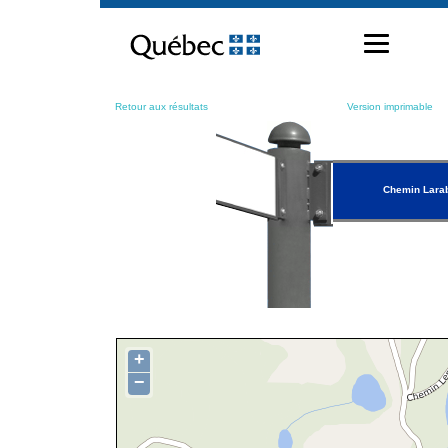
Passer
au
contenu
Retour aux résultats
Version imprimable
Chemin Lara
+
−