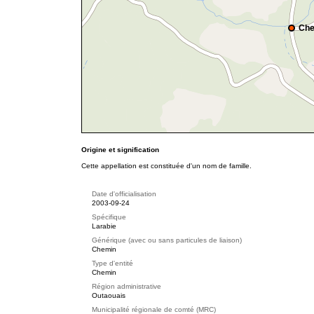
Che
Origine et signification
Cette appellation est constituée d'un nom de famille.
Date d'officialisation
2003-09-24
Spécifique
Larabie
Générique (avec ou sans particules de liaison)
Chemin
Type d'entité
Chemin
Région administrative
Outaouais
Municipalité régionale de comté (MRC)