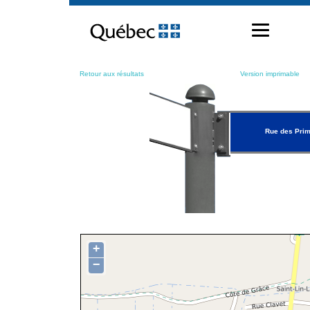
Passer
au
contenu
Retour aux résultats
Version imprimable
Rue des Pri
+
−