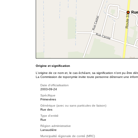
Rue
Origine et signification
L'origine de ce nom et, le cas échéant, sa signification n’ont pu être d
La Commission de toponymie invite toute personne détenant une informat
Date d'officialisation
2003-09-24
Spécifique
Primevères
Générique (avec ou sans particules de liaison)
Rue des
Type d'entité
Rue
Région administrative
Lanaudière
Municipalité régionale de comté (MRC)