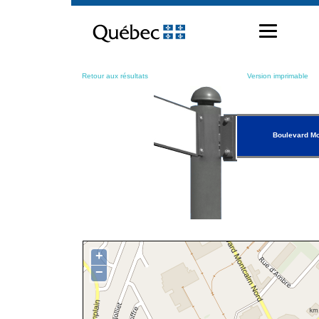
Passer
au
contenu
Retour aux résultats
Version imprimable
Boulevard M
+
−