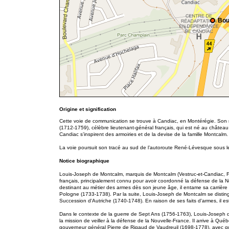
Bou
Origine et signification
Cette voie de communication se trouve à Candiac, en Montérégie. Son
(1712-1759), célèbre lieutenant-général français, qui est né au château
Candiac s’inspirent des armoiries et de la devise de la famille Montcalm.
La voie poursuit son tracé au sud de l’autoroute René-Lévesque sous
Notice biographique
Louis-Joseph de Montcalm, marquis de Montcalm (Vestruc-et-Candiac, F
français, principalement connu pour avoir coordonné la défense de la 
destinant au métier des armes dès son jeune âge, il entame sa carrière 
Pologne (1733-1738). Par la suite, Louis-Joseph de Montcalm se disting
Succession d'Autriche (1740-1748). En raison de ses faits d'armes, il e
Dans le contexte de la guerre de Sept Ans (1756-1763), Louis-Josep
la mission de veiller à la défense de la Nouvelle-France. Il arrive à 
gouverneur général Pierre de Rigaud de Vaudreuil (1698-1778), avec qui 