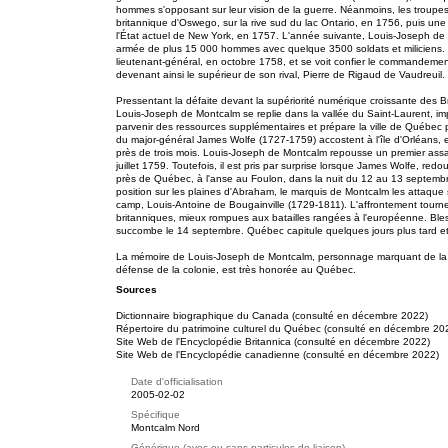
hommes s'opposant sur leur vision de la guerre. Néanmoins, les troupes 
britannique d'Oswego, sur la rive sud du lac Ontario, en 1756, puis une e
l'État actuel de New York, en 1757. L'année suivante, Louis-Joseph de 
armée de plus 15 000 hommes avec quelque 3500 soldats et miliciens. À
lieutenant-général, en octobre 1758, et se voit confier le commandement
devenant ainsi le supérieur de son rival, Pierre de Rigaud de Vaudreuil.
Pressentant la défaite devant la supériorité numérique croissante des B
Louis-Joseph de Montcalm se replie dans la vallée du Saint-Laurent, impl
parvenir des ressources supplémentaires et prépare la ville de Québec p
du major-général James Wolfe (1727-1759) accostent à l'île d'Orléans, en
près de trois mois. Louis-Joseph de Montcalm repousse un premier assau
juillet 1759. Toutefois, il est pris par surprise lorsque James Wolfe, red
près de Québec, à l'anse au Foulon, dans la nuit du 12 au 13 septembr
position sur les plaines d'Abraham, le marquis de Montcalm les attaqu
camp, Louis-Antoine de Bougainville (1729-1811). L'affrontement tourn
britanniques, mieux rompues aux batailles rangées à l'européenne. Ble
succombe le 14 septembre. Québec capitule quelques jours plus tard et 
La mémoire de Louis-Joseph de Montcalm, personnage marquant de la g
défense de la colonie, est très honorée au Québec.
Sources
Dictionnaire biographique du Canada (consulté en décembre 2022)
Répertoire du patrimoine culturel du Québec (consulté en décembre 20
Site Web de l'Encyclopédie Britannica (consulté en décembre 2022)
Site Web de l'Encyclopédie canadienne (consulté en décembre 2022)
Date d'officialisation
2005-02-02
Spécifique
Montcalm Nord
Générique (avec ou sans particules de liaison)