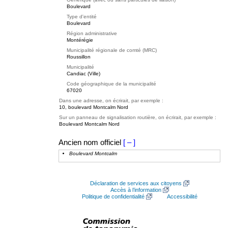
Boulevard
Type d'entité
Boulevard
Région administrative
Montérégie
Municipalité régionale de comté (MRC)
Roussillon
Municipalité
Candiac (Ville)
Code géographique de la municipalité
67020
Dans une adresse, on écrirait, par exemple :
10, boulevard Montcalm Nord
Sur un panneau de signalisation routière, on écrirait, par exemple :
Boulevard Montcalm Nord
Ancien nom officiel
[ – ]
Boulevard Montcalm
Déclaration de services aux citoyens
Accès à l’information
Politique de confidentialité
Accessibilité