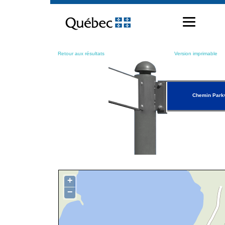
Passer
au
contenu
Retour aux résultats
Version imprimable
Chemin Park
+
−