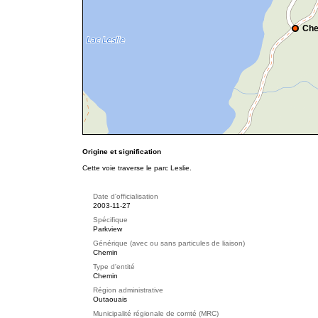
Che
Origine et signification
Cette voie traverse le parc Leslie.
Date d'officialisation
2003-11-27
Spécifique
Parkview
Générique (avec ou sans particules de liaison)
Chemin
Type d'entité
Chemin
Région administrative
Outaouais
Municipalité régionale de comté (MRC)